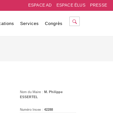
ESPACE AD
ESPACE ÉLUS
PRESSE
cations
Services
Congrès
Nom du Maire :
M. Philippe
ESSERTEL
Numéro Insee :
42288