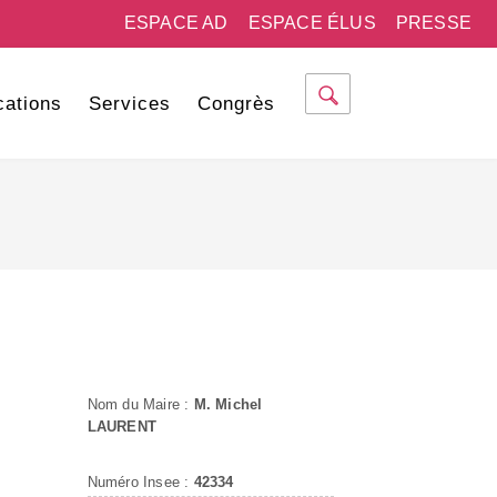
ESPACE AD
ESPACE ÉLUS
PRESSE
cations
Services
Congrès
Nom du Maire :
M. Michel
LAURENT
Numéro Insee :
42334