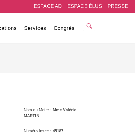
ESPACE AD
ESPACE ÉLUS
PRESSE
cations
Services
Congrès
Nom du Maire :
Mme Valérie
MARTIN
Numéro Insee :
45187