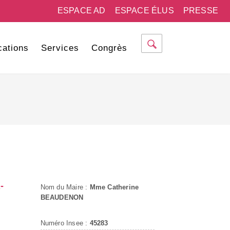
ESPACE AD
ESPACE ÉLUS
PRESSE
cations
Services
Congrès
-
Nom du Maire :
Mme Catherine
BEAUDENON
Numéro Insee :
45283