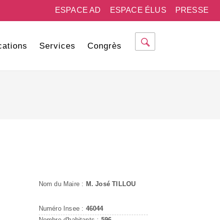
ESPACE AD
ESPACE ÉLUS
PRESSE
cations
Services
Congrès
Nom du Maire :
M. José TILLOU
Numéro Insee :
46044
Nombre d'habitants :
596