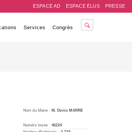
ESPACE AD
ESPACE ÉLUS
PRESSE
cations
Services
Congrès
Nom du Maire :
M. Denis MARRE
Numéro Insee :
46224
Nombre d'habitants :
3 730