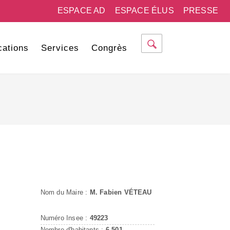
ESPACE AD
ESPACE ÉLUS
PRESSE
cations
Services
Congrès
Nom du Maire :
M. Fabien VÉTEAU
Numéro Insee :
49223
Nombre d'habitants :
6 501