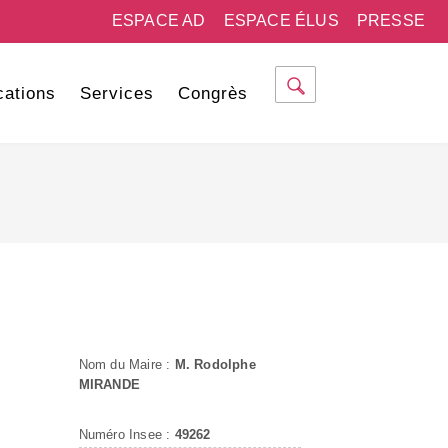
ESPACE AD
ESPACE ÉLUS
PRESSE
cations
Services
Congrès
Nom du Maire :
M. Rodolphe
MIRANDE
Numéro Insee :
49262