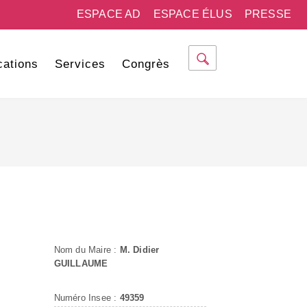
ESPACE AD
ESPACE ÉLUS
PRESSE
cations
Services
Congrès
Nom du Maire :
M. Didier
GUILLAUME
Numéro Insee :
49359