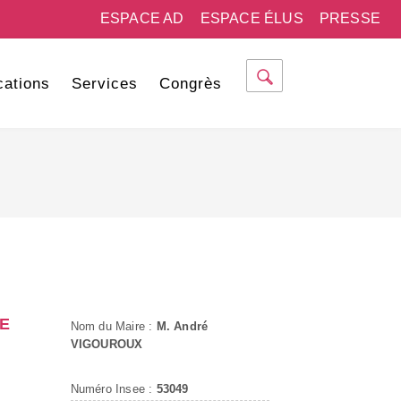
ESPACE AD
ESPACE ÉLUS
PRESSE
cations
Services
Congrès
E
Nom du Maire :
M. André
VIGOUROUX
Numéro Insee :
53049