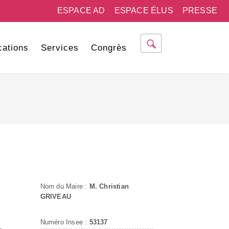
ESPACE AD
ESPACE ÉLUS
PRESSE
cations
Services
Congrès
Nom du Maire :
M. Christian
GRIVEAU
Numéro Insee :
53137