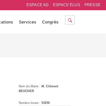
ESPACE AD
ESPACE ÉLUS
PRESSE
cations
Services
Congrès
Nom du Maire :
M. Clément
BEUCHER
Numéro Insee :
53250