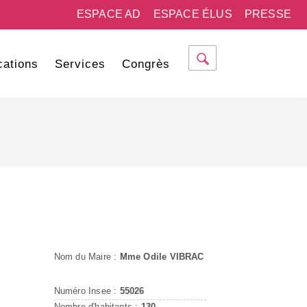
ESPACE AD
ESPACE ÉLUS
PRESSE
cations
Services
Congrès
Nom du Maire :
Mme Odile VIBRAC
Numéro Insee :
55026
Nombre d'habitants :
130