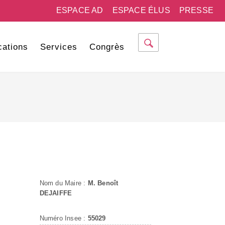
ESPACE AD
ESPACE ÉLUS
PRESSE
cations
Services
Congrès
Nom du Maire :
M. Benoît
DEJAIFFE
Numéro Insee :
55029