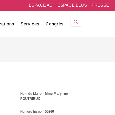
ESPACE AD
ESPACE ÉLUS
PRESSE
cations
Services
Congrès
Nom du Maire :
Mme Maryline
POUTRIEUX
Numéro Insee :
55260