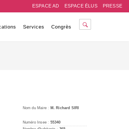
ESPACE AD
ESPACE ÉLUS
PRESSE
cations
Services
Congrès
Nom du Maire :
M. Richard SIRI
Numéro Insee :
55340
Nombre d'habitants :
365