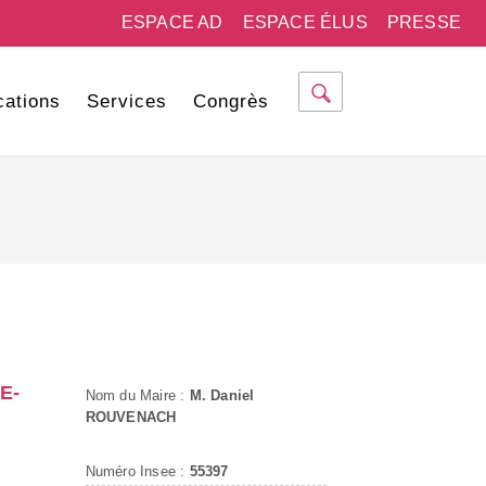
ESPACE AD
ESPACE ÉLUS
PRESSE
cations
Services
Congrès
E-
Nom du Maire :
M. Daniel
ROUVENACH
Numéro Insee :
55397