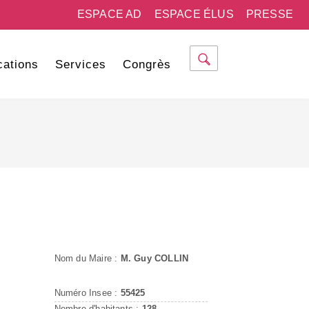
ESPACE AD
ESPACE ÉLUS
PRESSE
cations
Services
Congrès
Nom du Maire :
M. Guy COLLIN
Numéro Insee :
55425
Nombre d'habitants :
128