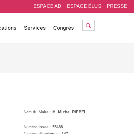
ESPACE AD
ESPACE ÉLUS
PRESSE
cations
Services
Congrès
Nom du Maire :
M. Michel RIEBEL
Numéro Insee :
55488
Nombre d'habitants :
147