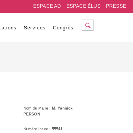
ESPACE AD
ESPACE ÉLUS
PRESSE
cations
Services
Congrès
Nom du Maire :
M. Yannick
PERSON
Numéro Insee :
55541