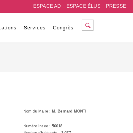
ESPACE AD
ESPACE ÉLUS
PRESSE
cations
Services
Congrès
Nom du Maire :
M. Bernard MONTI
Numéro Insee :
56018
Nombre d'habitants :
1 077