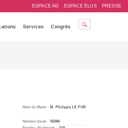
ESPACE AD
ESPACE ÉLUS
PRESSE
cations
Services
Congrès
Nom du Maire :
M. Philippe LE FUR
Numéro Insee :
56086
Nombre d'habitants :
219