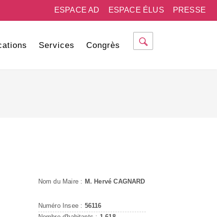
ESPACE AD
ESPACE ÉLUS
PRESSE
cations
Services
Congrès
Nom du Maire :
M. Hervé CAGNARD
Numéro Insee :
56116
Nombre d'habitants :
1 618