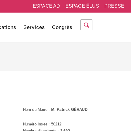
ESPACE AD
ESPACE ÉLUS
PRESSE
cations
Services
Congrès
Nom du Maire :
M. Patrick GÉRAUD
Numéro Insee :
56212
Nombre d'habitants :
2 692