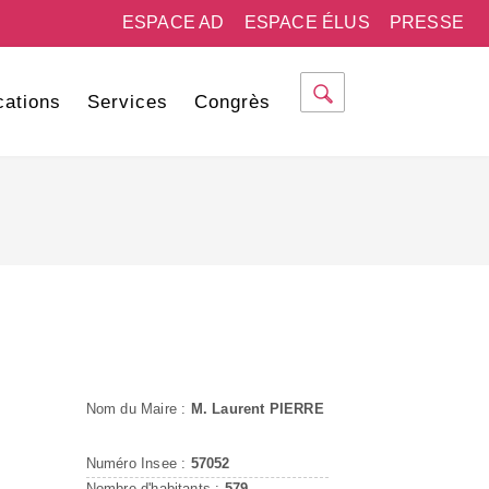
ESPACE AD
ESPACE ÉLUS
PRESSE
cations
Services
Congrès
Nom du Maire :
M. Laurent PIERRE
Numéro Insee :
57052
Nombre d'habitants :
579