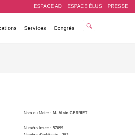
ESPACE AD
ESPACE ÉLUS
PRESSE
cations
Services
Congrès
Nom du Maire :
M. Alain GERRIET
Numéro Insee :
57099
Nombre d'habitants :
252