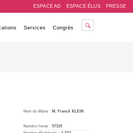
ESPACE AD
ESPACE ÉLUS
PRESSE
cations
Services
Congrès
Nom du Maire :
M. Franck KLEIN
Numéro Insee :
57119
Nombre d'habitants :
1 232