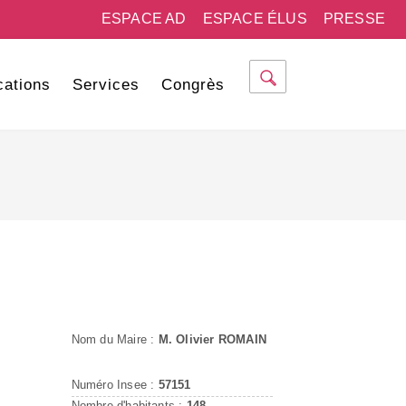
ESPACE AD
ESPACE ÉLUS
PRESSE
cations
Services
Congrès
Nom du Maire :
M. Olivier ROMAIN
Numéro Insee :
57151
Nombre d'habitants :
148