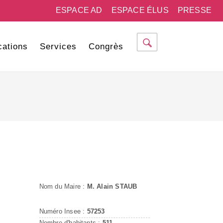
ESPACE AD
ESPACE ÉLUS
PRESSE
cations
Services
Congrès
Nom du Maire :
M. Alain STAUB
Numéro Insee :
57253
Nombre d'habitants :
511