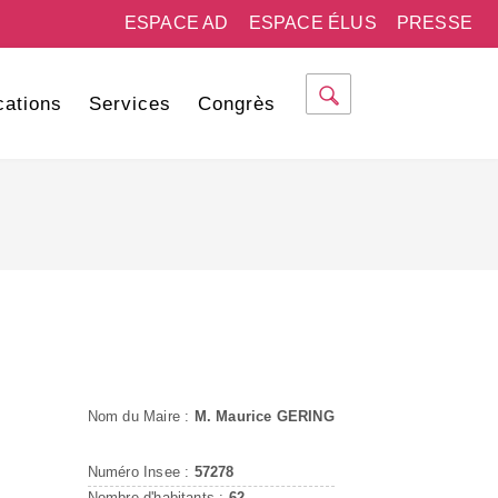
ESPACE AD
ESPACE ÉLUS
PRESSE
cations
Services
Congrès
Nom du Maire :
M. Maurice GERING
Numéro Insee :
57278
Nombre d'habitants :
62