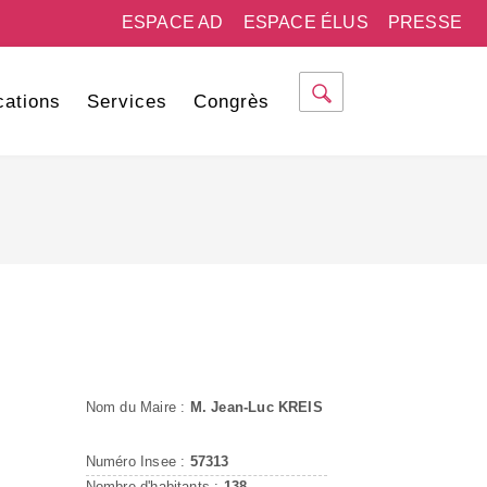
ESPACE AD
ESPACE ÉLUS
PRESSE
cations
Services
Congrès
Nom du Maire :
M. Jean-Luc KREIS
Numéro Insee :
57313
Nombre d'habitants :
138