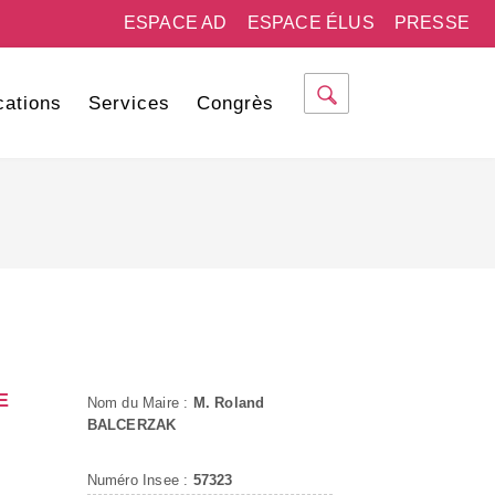
ESPACE AD
ESPACE ÉLUS
PRESSE
cations
Services
Congrès
E
Nom du Maire :
M. Roland
BALCERZAK
Numéro Insee :
57323