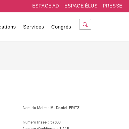
ESPACE AD
ESPACE ÉLUS
PRESSE
cations
Services
Congrès
Nom du Maire :
M. Daniel FRITZ
Numéro Insee :
57360
Nombre d'habitants :
1 245