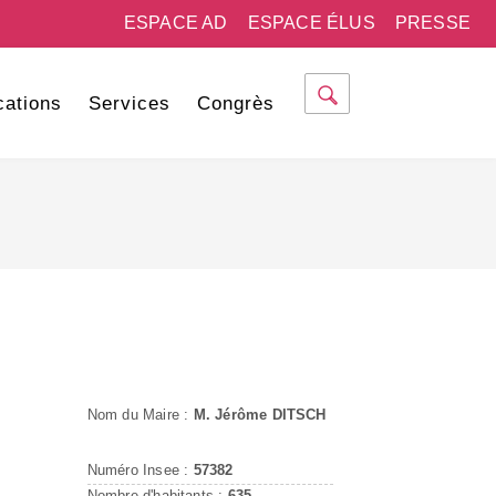
ESPACE AD
ESPACE ÉLUS
PRESSE
cations
Services
Congrès
Nom du Maire :
M. Jérôme DITSCH
Numéro Insee :
57382
Nombre d'habitants :
635