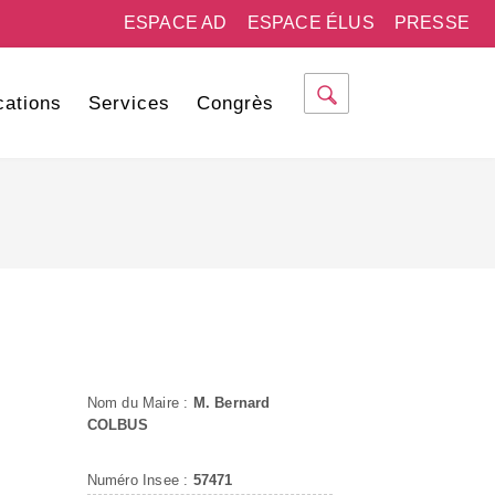
ESPACE AD
ESPACE ÉLUS
PRESSE
cations
Services
Congrès
Nom du Maire :
M. Bernard
COLBUS
Numéro Insee :
57471