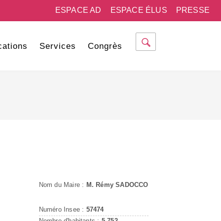
ESPACE AD
ESPACE ÉLUS
PRESSE
cations
Services
Congrès
Nom du Maire :
M. Rémy SADOCCO
Numéro Insee :
57474
Nombre d'habitants :
5 752