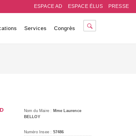
ESPACE AD
ESPACE ÉLUS
PRESSE
cations
Services
Congrès
ED
Nom du Maire :
Mme Laurence
BELLOY
Numéro Insee :
57486