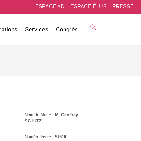
ESPACE AD
ESPACE ÉLUS
PRESSE
cations
Services
Congrès
Nom du Maire :
M. Geoffrey
SCHUTZ
Numéro Insee :
57510