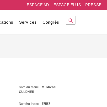
ESPACE AD
ESPACE ÉLUS
PRESSE
cations
Services
Congrès
Nom du Maire :
M. Michel
GULDNER
Numéro Insee :
57587