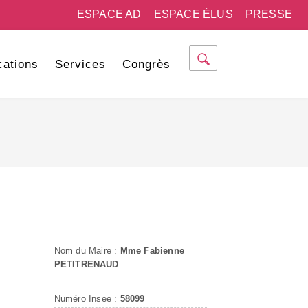
ESPACE AD
ESPACE ÉLUS
PRESSE
cations
Services
Congrès
Nom du Maire :
Mme Fabienne
PETITRENAUD
Numéro Insee :
58099