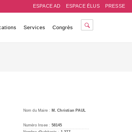
ESPACE AD
ESPACE ÉLUS
PRESSE
cations
Services
Congrès
Nom du Maire :
M. Christian PAUL
Numéro Insee :
58145
Nombre d'habitants :
1 277