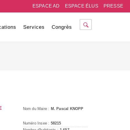
ESPACE AD
ESPACE ÉLUS
PRESSE
cations
Services
Congrès
E
Nom du Maire :
M. Pascal KNOPP
Numéro Insee :
58215
Nombre d'habitants :
1 657