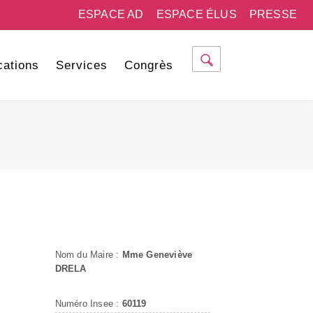
ESPACE AD
ESPACE ÉLUS
PRESSE
cations
Services
Congrès
Nom du Maire :
Mme Geneviève
DRELA
Numéro Insee :
60119