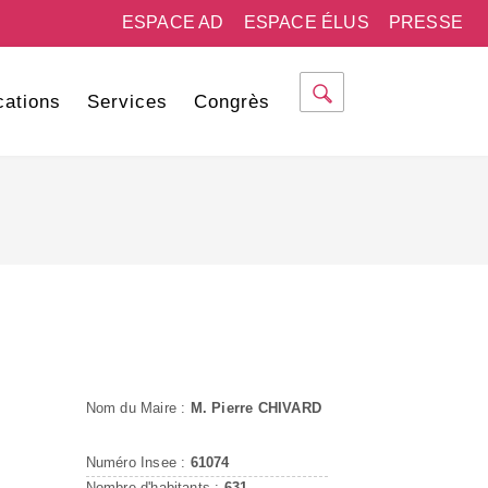
ESPACE AD
ESPACE ÉLUS
PRESSE
cations
Services
Congrès
Nom du Maire :
M. Pierre CHIVARD
Numéro Insee :
61074
Nombre d'habitants :
631