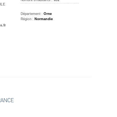
ULE
Département :
Orne
Région :
Normandie
s.fr