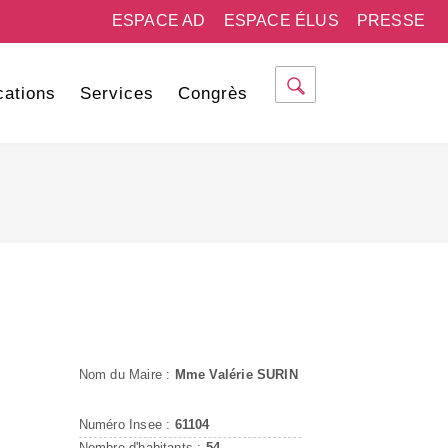
ESPACE AD
ESPACE ÉLUS
PRESSE
cations
Services
Congrès
Nom du Maire :
Mme Valérie SURIN
Numéro Insee :
61104
Nombre d'habitants :
54