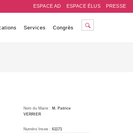
ESPACE AD
ESPACE ÉLUS
PRESSE
cations
Services
Congrès
Nom du Maire :
M. Patrice
VERRIER
Numéro Insee :
61171