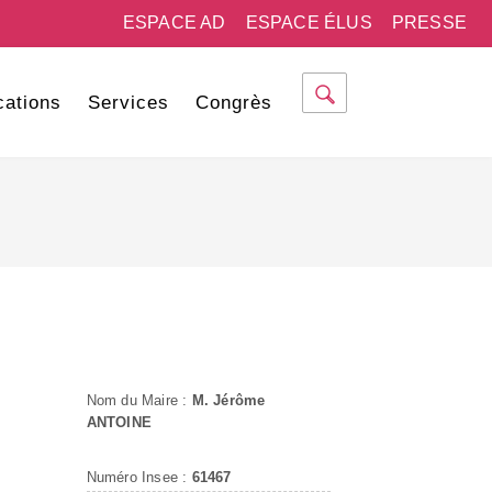
ESPACE AD
ESPACE ÉLUS
PRESSE
cations
Services
Congrès
Nom du Maire :
M. Jérôme
ANTOINE
Numéro Insee :
61467