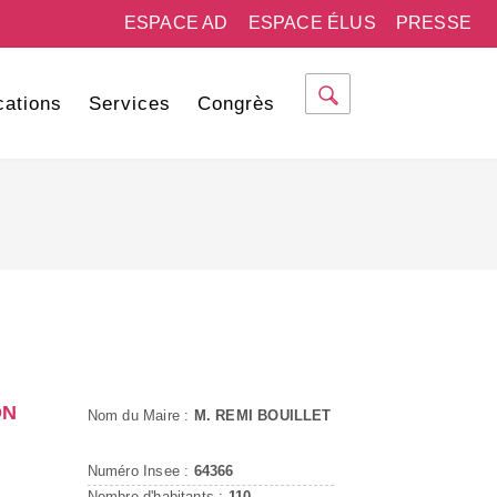
ESPACE AD
ESPACE ÉLUS
PRESSE
cations
Services
Congrès
ON
Nom du Maire :
M. REMI BOUILLET
Numéro Insee :
64366
Nombre d'habitants :
110