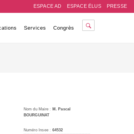
ESPACE AD
ESPACE ÉLUS
PRESSE
cations
Services
Congrès
Nom du Maire :
M. Pascal
BOURGUINAT
Numéro Insee :
64532