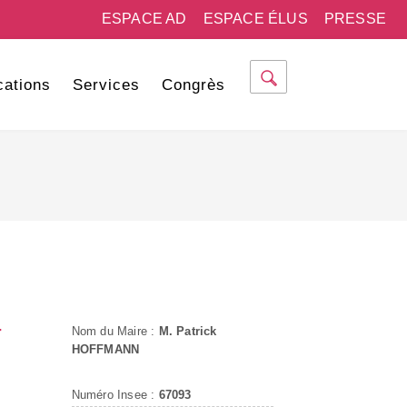
ESPACE AD
ESPACE ÉLUS
PRESSE
cations
Services
Congrès
-
Nom du Maire :
M. Patrick
HOFFMANN
Numéro Insee :
67093